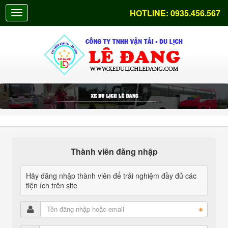
HOTLINE:
0935.456.567
Thành viên đăng nhập
Hãy đăng nhập thành viên để trải nghiệm đầy đủ các
tiện ích trên site