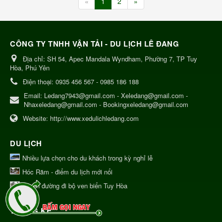
«
1
2
»
CÔNG TY TNHH VẬN TẢI - DU LỊCH LÊ ĐANG
Địa chỉ:
SH 54, Apec Mandala Wyndham, Phường 7, TP Tuy
Hòa, Phú Yên
Điện thoại:
0935 456 567 - 0985 186 188
Email:
Ledang7943@gmail.com - Xeledang@gmail.com -
Nhaxeledang@gmail.com - Bookingxeledang@gmail.com
Website:
http://www.xedulichledang.com
DU LỊCH
Nhiều lựa chọn cho du khách trong kỳ nghỉ lễ
Hóc Răm - điểm du lịch mới nổi
Tuyến đường đi bộ ven biển Tuy Hòa
THỐNG KÊ