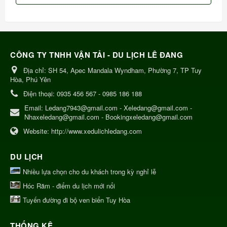
CÔNG TY TNHH VẬN TẢI - DU LỊCH LÊ ĐANG
Địa chỉ:
SH 54, Apec Mandala Wyndham, Phường 7, TP Tuy
Hòa, Phú Yên
Điện thoại:
0935 456 567 - 0985 186 188
Email:
Ledang7943@gmail.com - Xeledang@gmail.com -
Nhaxeledang@gmail.com - Bookingxeledang@gmail.com
Website:
http://www.xedulichledang.com
DU LỊCH
Nhiều lựa chọn cho du khách trong kỳ nghỉ lễ
Hóc Răm - điểm du lịch mới nổi
Tuyến đường đi bộ ven biển Tuy Hòa
THỐNG KÊ