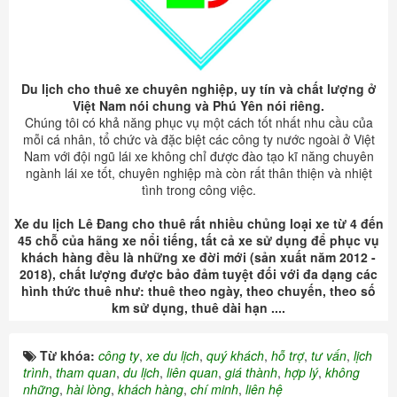
Du lịch cho thuê xe chuyên nghiệp, uy tín và chất lượng ở
Việt Nam nói chung và Phú Yên nói riêng.
Chúng tôi có khả năng phục vụ một cách tốt nhất nhu cầu của
mỗi cá nhân, tổ chức và đặc biệt các công ty nước ngoài ở Việt
Nam với đội ngũ lái xe không chỉ được đào tạo kĩ năng chuyên
ngành lái xe tốt, chuyên nghiệp mà còn rất thân thiện và nhiệt
tình trong công việc.
Xe du lịch Lê Đang cho thuê rất nhiều chủng loại xe từ 4 đến
45 chỗ của hãng xe nổi tiếng, tất cả xe sử dụng để phục vụ
khách hàng đều là những xe đời mới (sản xuất năm 2012 -
2018), chất lượng được bảo đảm tuyệt đối với đa dạng các
hình thức thuê như: thuê theo ngày, theo chuyến, theo số
km sử dụng, thuê dài hạn ....
Từ khóa:
công ty
,
xe du lịch
,
quý khách
,
hỗ trợ
,
tư vấn
,
lịch
trình
,
tham quan
,
du lịch
,
liên quan
,
giá thành
,
hợp lý
,
không
những
,
hài lòng
,
khách hàng
,
chí minh
,
liên hệ