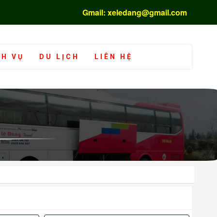
Gmail: xeledang@gmail.com
CH VỤ
DU LỊCH
LIÊN HỆ