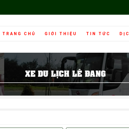
TRANG CHỦ
GIỚI THIỆU
TIN TỨC
DỊ