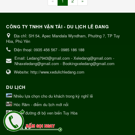
«
1
2
»
CÔNG TY TNHH VẬN TẢI - DU LỊCH LÊ ĐANG
Địa chỉ:
SH 54, Apec Mandala Wyndham, Phường 7, TP Tuy
Hòa, Phú Yên
Điện thoại:
0935 456 567 - 0985 186 188
Email:
Ledang7943@gmail.com - Xeledang@gmail.com -
Nhaxeledang@gmail.com - Bookingxeledang@gmail.com
Website:
http://www.xedulichledang.com
DU LỊCH
Nhiều lựa chọn cho du khách trong kỳ nghỉ lễ
Hóc Răm - điểm du lịch mới nổi
Tuyến đường đi bộ ven biển Tuy Hòa
THỐNG KÊ