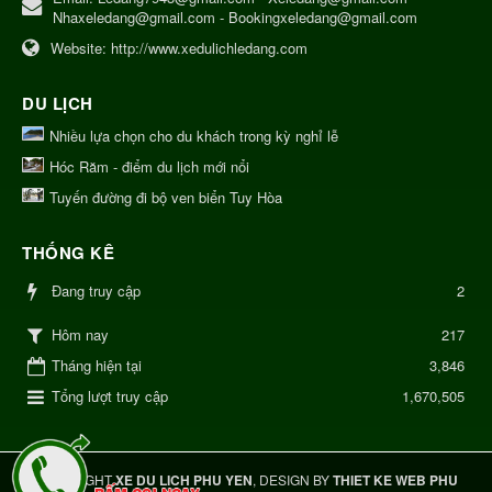
Nhaxeledang@gmail.com - Bookingxeledang@gmail.com
Website:
http://www.xedulichledang.com
DU LỊCH
Nhiều lựa chọn cho du khách trong kỳ nghỉ lễ
Hóc Răm - điểm du lịch mới nổi
Tuyến đường đi bộ ven biển Tuy Hòa
THỐNG KÊ
Đang truy cập
2
217
Hôm nay
Tháng hiện tại
3,846
Tổng lượt truy cập
1,670,505
COPYRIGHT
XE DU LICH PHU YEN
, DESIGN BY
THIET KE WEB PHU