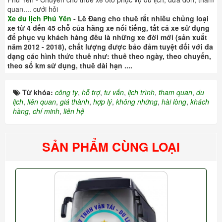
quan.... cưới hỏi
Xe du lịch Phú Yên
- Lê Đang cho thuê rất nhiều chủng loại
xe từ 4 đến 45 chỗ của hãng xe nổi tiếng, tất cả xe sử dụng
để phục vụ khách hàng đều là những xe đời mới (sản xuất
năm 2012 - 2018), chất lượng được bảo đảm tuyệt đối với đa
dạng các hình thức thuê như: thuê theo ngày, theo chuyến,
theo số km sử dụng, thuê dài hạn ....
Từ khóa:
công ty
,
hỗ trợ
,
tư vấn
,
lịch trình
,
tham quan
,
du
lịch
,
liên quan
,
giá thành
,
hợp lý
,
không những
,
hài lòng
,
khách
hàng
,
chí minh
,
liên hệ
SẢN PHẨM CÙNG LOẠI