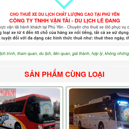
CHO THUÊ XE DU LỊCH CHẤT LƯỢNG CAO TẠI PHÚ YÊN
CÔNG TY TNHH VẬN TẢI - DU LỊCH LÊ ĐANG
 vực vận tải hành khách tại Phú Yên - Chuyên cho thuê xe ôtô phục vụ du
 loại xe từ 4 đến 45 chỗ của hãng xe nổi tiếng, tất cả xe sử dụ
tuyệt đối với đa dạng các hình thức thuê như: thuê theo ngày, th
lịch trình
,
tham quan
,
du lịch
,
liên quan
,
giá thành
,
hợp lý
,
không những
SẢN PHẨM CÙNG LOẠI