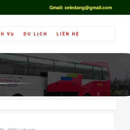
Gmail: xeledang@gmail.com
CH VỤ
DU LỊCH
LIÊN HỆ
PM - 3053 Lượt xem