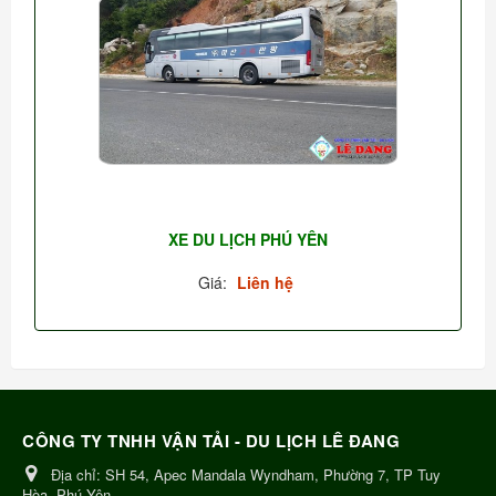
XE DU LỊCH PHÚ YÊN
Giá:
Liên hệ
CÔNG TY TNHH VẬN TẢI - DU LỊCH LÊ ĐANG
Địa chỉ:
SH 54, Apec Mandala Wyndham, Phường 7, TP Tuy
Hòa, Phú Yên