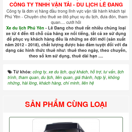
CÔNG TY TNHH VẬN TẢI - DU LỊCH LÊ ĐANG
Công ty là đơn vị hàng đầu trong lĩnh vực vận tải hành khách tại
Phú Yên - Chuyên cho thuê xe ôtô phục vụ du lịch, đưa đón, tham
quan.... cưới hỏi
Xe du lịch Phú Yên
- Lê Đang cho thuê rất nhiều chủng loại
xe từ 4 đến 45 chỗ của hãng xe nổi tiếng, tất cả xe sử dụng
để phục vụ khách hàng đều là những xe đời mới (sản xuất
năm 2012 - 2018), chất lượng được bảo đảm tuyệt đối với đa
dạng các hình thức thuê như: thuê theo ngày, theo chuyến,
theo số km sử dụng, thuê dài hạn ....
Từ khóa:
công ty
,
xe du lịch
,
quý khách
,
hỗ trợ
,
tư vấn
,
lịch
trình
,
tham quan
,
du lịch
,
liên quan
,
giá thành
,
hợp lý
,
không
những
,
hài lòng
,
khách hàng
,
chí minh
,
liên hệ
SẢN PHẨM CÙNG LOẠI